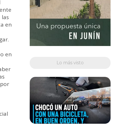
l
mente
 las
ta en
gar.
do en
Lo más visto
saber
as
 por
cial