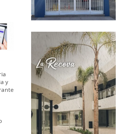
ó
ria
ia y
rante
o