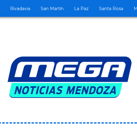
Rivadavia
San Martín
La Paz
Santa Rosa
M