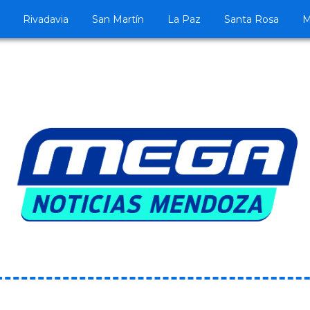
Rivadavia
San Martín
La Paz
Santa Rosa
M