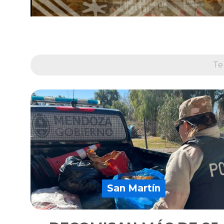
Te
San Martín