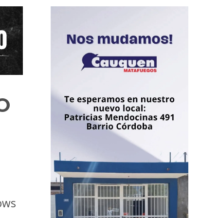
O
hows